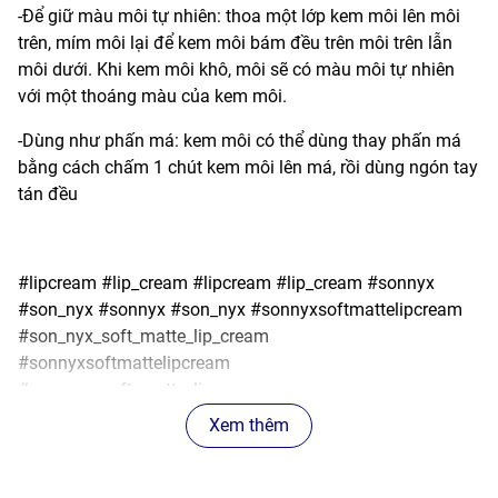
-Để giữ màu môi tự nhiên: thoa một lớp kem môi lên môi
trên, mím môi lại để kem môi bám đều trên môi trên lẫn
môi dưới. Khi kem môi khô, môi sẽ có màu môi tự nhiên
với một thoáng màu của kem môi.
-Dùng như phấn má: kem môi có thể dùng thay phấn má
bằng cách chấm 1 chút kem môi lên má, rồi dùng ngón tay
tán đều
#lipcream #lip_cream #lipcream #lip_cream #sonnyx
#son_nyx #sonnyx #son_nyx #sonnyxsoftmattelipcream
#son_nyx_soft_matte_lip_cream
#sonnyxsoftmattelipcream
#son_nyx_soft_matte_lip_cream
Xem thêm