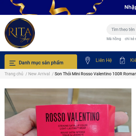
Má hồng
chì kẻ
Liên Hệ
Ki
Danh mục sản phẩm
Trang chủ
/
New Arrival
/
Son Thỏi Mini Rosso Valentino 100R Roma