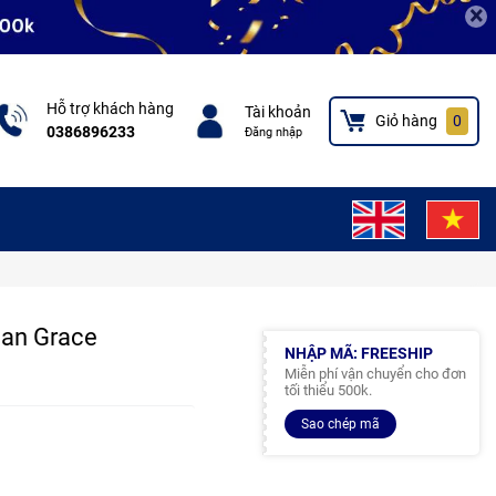
×
Hỗ trợ khách hàng
Tài khoản
Giỏ hàng
0
0386896233
Đăng nhập
man Grace
NHẬP MÃ: FREESHIP
Miễn phí vận chuyển cho đơn
tối thiểu 500k.
Sao chép mã