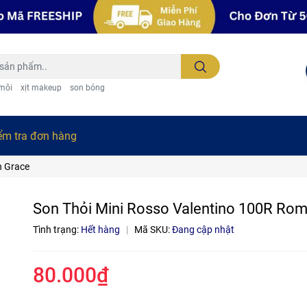
 môi
xịt makeup
son bóng
ểm tra đơn hàng
n Grace
Son Thỏi Mini Rosso Valentino 100R Ro
Tình trạng:
Hết hàng
|
Mã SKU:
Đang cập nhật
80.000₫