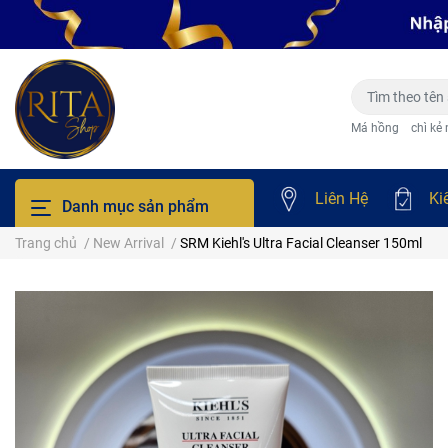
Má hồng
chì kẻ
Liên Hệ
Ki
Danh mục sản phẩm
Trang chủ
/
New Arrival
/
SRM Kiehl's Ultra Facial Cleanser 150ml