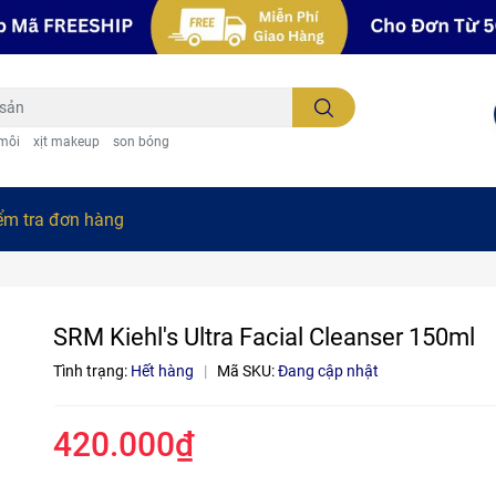
 môi
xịt makeup
son bóng
ểm tra đơn hàng
SRM Kiehl's Ultra Facial Cleanser 150ml
Tình trạng:
Hết hàng
|
Mã SKU:
Đang cập nhật
420.000₫