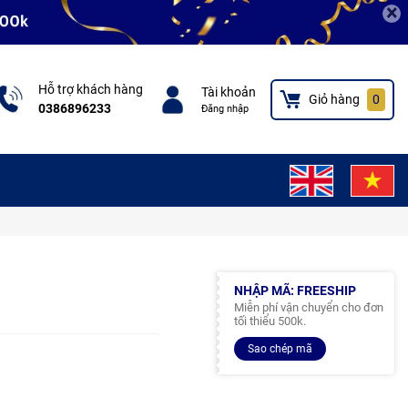
×
Hỗ trợ khách hàng
Tài khoản
Giỏ hàng
0
0386896233
Đăng nhập
NHẬP MÃ: FREESHIP
Miễn phí vận chuyển cho đơn
tối thiểu 500k.
Sao chép mã