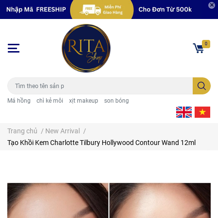
0
Má hồng
chì kẻ môi
xịt makeup
son bóng
Trang chủ
/
New Arrival
/
Tạo Khồi Kem Charlotte Tilbury Hollywood Contour Wand 12ml