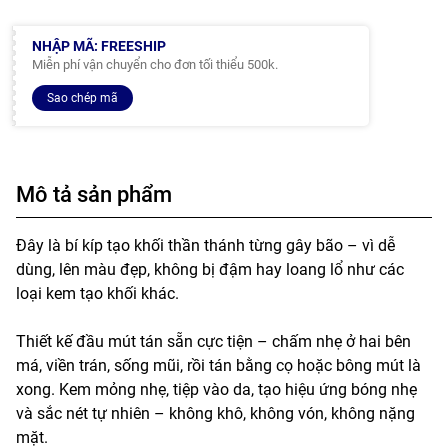
NHẬP MÃ: FREESHIP
Miễn phí vận chuyển cho đơn tối thiểu 500k.
Sao chép mã
Mô tả sản phẩm
Đây là bí kíp tạo khối thần thánh từng gây bão – vì dễ
dùng, lên màu đẹp, không bị đậm hay loang lổ như các
loại kem tạo khối khác.
Thiết kế đầu mút tán sẵn cực tiện – chấm nhẹ ở hai bên
má, viền trán, sống mũi, rồi tán bằng cọ hoặc bông mút là
xong. Kem mỏng nhẹ, tiệp vào da, tạo hiệu ứng bóng nhẹ
và sắc nét tự nhiên – không khô, không vón, không nặng
mặt.